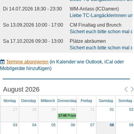
Di 14.07.2026 18:30 - 23:30
WM-Anlass (ICDamen)
Liebe TC-Langäcklerinnen und
So 13.09.2026 10:00 - 17:00
CM Finaltag und Brunch
Sichert euch bitte schon mal d
Sa 17.10.2026 09:30 - 13:00
Plätze abräumen
Sichert euch bitte schon mal 
Termine abonnieren
(in Kalender wie Outlook, iCal oder
Mobilgeräte hinzufügen)
August 2026
Montag
Dienstag
Mittwoch
Donnerstag
Freitag
Samstag
Sonntag
27
28
29
30
31
01
02
17:00
Präsibrate
03
04
05
06
07
08
09